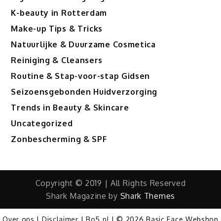
K-beauty in Rotterdam
Make-up Tips & Tricks
Natuurlijke & Duurzame Cosmetica
Reiniging & Cleansers
Routine & Stap-voor-stap Gidsen
Seizoensgebonden Huidverzorging
Trends in Beauty & Skincare
Uncategorized
Zonbescherming & SPF
Copyright © 2019 | All Rights Reserved
Shark Magazine by
Shark Themes
Over ons
|
Disclaimer
|
Bo5.nl
|
© 2026 Basic Face Webshop